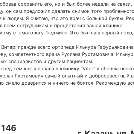
робовав сохранить его, но и был более недели на связи
у, он сам предложил сделать снимок того проблемного
к людям. Я считаю, что это врач с большой буквы. Рек
ья всем сотрудникам и процветания вашей клинике!
скому стоматологу Людмиле. Это был наш первый похо
итар: прежде всего ортопеда Ильнура Гафурьяновича К
ву, компетентного врача Руслана Рустамовича. Ильнур
ных специалистов и другим пациентам.
еред тем как я попала в клинику "Vitar" я обошла нес
. Руслан Рустамович самый опытный и добросовестный в
о смело доверится и ничего не боятся. Рекомендую вс
 14б
г. Казань ул.