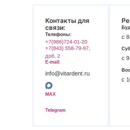
Контакты для
Ре
связи:
Буд
Телефоны:
с 8
+7(986)724-01-20
+7(843) 558-79-97,
Суб
доб. 2
с 9
E-mail:
Вос
info@vitardent.ru
с 1
MAX
Telegram