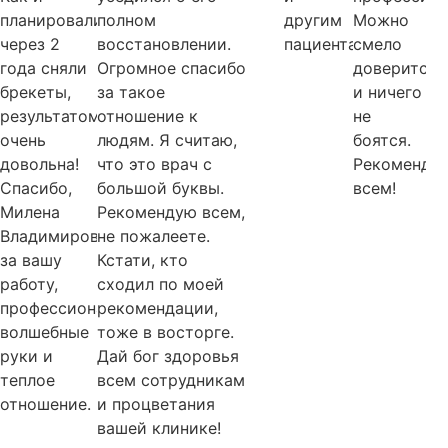
планировали,
полном
другим
Можно
через 2
восстановлении.
пациентам.
смело
года сняли
Огромное спасибо
доверится
брекеты,
за такое
и ничего
результатом
отношение к
не
очень
людям. Я считаю,
боятся.
довольна!
что это врач с
Рекоменду
Спасибо,
большой буквы.
всем!
Милена
Рекомендую всем,
Владимировна,
не пожалеете.
за вашу
Кстати, кто
работу,
сходил по моей
профессионализм,
рекомендации,
волшебные
тоже в восторге.
руки и
Дай бог здоровья
теплое
всем сотрудникам
отношение.
и процветания
вашей клинике!