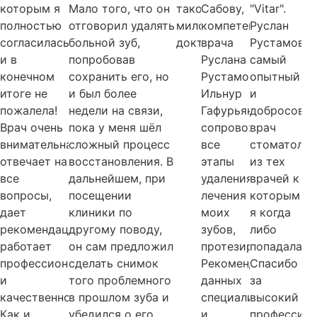
которым я
Мало того, что он
такому
Сабову,
"Vitar".
полностью
отговорил удалять
милому
компетентного
Руслан
согласилась
больной зуб,
доктору.
врача
Рустамови
и в
попробовав
Руслана
самый
конечном
сохранить его, но
Рустамовича.
опытный
итоге не
и был более
Ильнур
и
пожалела!
недели на связи,
Гафурьянович
добросове
Врач очень
пока у меня шёл
сопровождал
врач
внимательная,
сложный процесс
все
стоматолог
отвечает на
восстановления. В
этапы
из тех
все
дальнейшем, при
удаления,
врачей к
вопросы,
посещении
лечения
которым
дает
клиники по
моих
я когда
рекомендации,
другому поводу,
зубов,
либо
работает
он сам предложил
протезирования.
попадала.
профессионально
сделать снимок
Рекомендую
Спасибо
и
того проблемного
данных
за
качественно.
в прошлом зуба и
специалистов
высокий
Как и
убедился о его
и
профессион