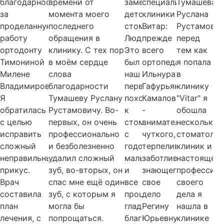
благодарность
времени от
замечательному
специалистов
Тумашева
за
момента моего
детскому
клиники
Руслана
проделанную
последнего
стоматологу
Витар:
Рустамович
работу
обращения в
Людмиле.
прежде
перед
ортодонту
клинику. С тех пор
Это
всего
тем как
Тимониной
в моём сердце
был
ортопеда
я попала
Милене
слова
наш
Ильнура
в
Владимировне.
благодарности
первый
Гафурьяновича
клинику
Я
Тумашеву Руслану
поход
Камалова
"Vitar" я
обратилась
Рустамовичу. Во-
к
-
обошла
с целью
первых, он очень
стоматологу
внимательного,
несколько
исправить
профессионально
с
чуткого,
стоматолог
сложный
и безболезненно
годовалым
терпеливого;
клиник и
неправильный
удалил сложный
малышом
заботливого,
настоящего
прикус.
зуб, во-вторых, он
и
знающего
профессион
Врач
спас мне ещё один
все
свое
своего
составила
зуб, с которым я
прошло
дело
дела я
план
могла бы
гладко
Регину
нашла в
лечения, с
попрощаться.
благодаря
Юрьевну
клинике